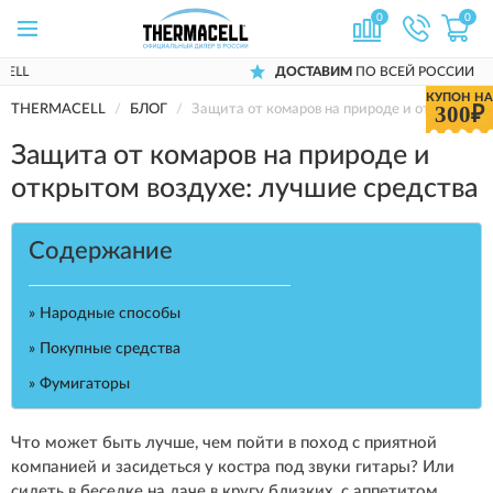
0
0
ДОСТАВИМ
ПО ВСЕЙ РОССИИ
КУПОН НА
300₽
THERMACELL
БЛОГ
Защита от комаров на природе и открытом в
Защита от комаров на природе и
открытом воздухе: лучшие средства
Содержание
» Народные способы
» Покупные средства
» Фумигаторы
Что может быть лучше, чем пойти в поход с приятной
компанией и засидеться у костра под звуки гитары? Или
сидеть в беседке на даче в кругу близких, с аппетитом