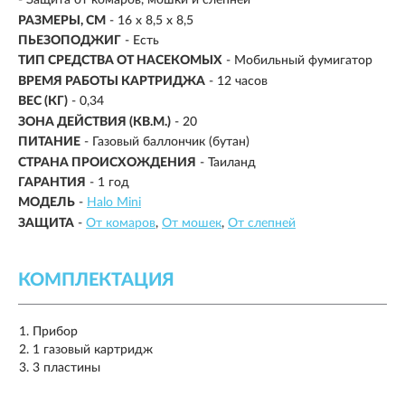
- Защита от комаров, мошки и слепней
РАЗМЕРЫ, СМ
-
16 х 8,5 х 8,5
ПЬЕЗОПОДЖИГ
- Есть
ТИП СРЕДСТВА ОТ НАСЕКОМЫХ
-
Мобильный фумигатор
ВРЕМЯ РАБОТЫ КАРТРИДЖА
-
12 часов
ВЕС (КГ)
- 0,34
ЗОНА ДЕЙСТВИЯ (КВ.М.)
- 20
ПИТАНИЕ
- Газовый баллончик (бутан)
СТРАНА ПРОИСХОЖДЕНИЯ
- Таиланд
ГАРАНТИЯ
- 1 год
МОДЕЛЬ
-
Halo Mini
ЗАЩИТА
-
От комаров
От мошек
От слепней
КОМПЛЕКТАЦИЯ
Прибор
1 газовый картридж
3 пластины