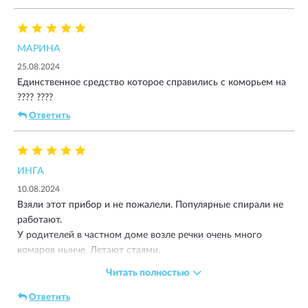
МАРИНА
25.08.2024
Единственное средство которое справились с коморьем на
???? ????
Ответить
ИНГА
10.08.2024
Взяли этот прибор и не пожалели. Популярные спирали не
работают.
У родителей в частном доме возле речки очень много
комаров нынче. Летают стаями.
А летом на улице с шашлычком посидеть хочется. Прибор
Читать полностью
заправили пластиной, поставили под стол, комаров стало
намного меньше. Было бы наверно ещё меньше если бы не
Ответить